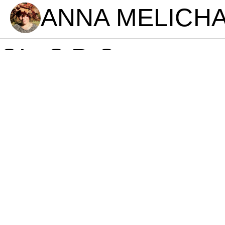
ANNA MELICH
L. S R.O.
Strážnický modrotisk
BARBORA PE
ŠESTÁKOVÁ
Tkalcovna Zabojova
DANA SOUKUP
A VAŘILOVÁ
Paličkovaná krajk