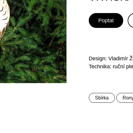
Poptat
Design: Vladimír 
Technika: ruční pl
Sbírka
Rony