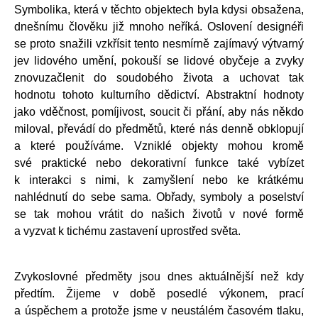
Symbolika, která v těchto objektech byla kdysi obsažena,
dnešnímu člověku již mnoho neříká. Oslovení designéři
se proto snažili vzkřísit tento nesmírně zajímavý výtvarný
jev lidového umění, pokouší se lidové obyčeje a zvyky
znovuzačlenit do soudobého života a uchovat tak
hodnotu tohoto kulturního dědictví. Abstraktní hodnoty
jako vděčnost, pomíjivost, soucit či přání, aby nás někdo
miloval, převádí do předmětů, které nás denně obklopují
a které používáme. Vzniklé objekty mohou kromě
své praktické nebo dekorativní funkce také vybízet
k interakci s nimi, k zamyšlení nebo ke krátkému
nahlédnutí do sebe sama. Obřady, symboly a poselství
se tak mohou vrátit do našich životů v nové formě
a vyzvat k tichému zastavení uprostřed světa.
Zvykoslovné předměty jsou dnes aktuálnější než kdy
předtím. Žijeme v době posedlé výkonem, prací
a úspěchem a protože jsme v neustálém časovém tlaku,