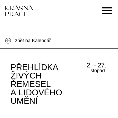
O nás
Tržiště
zpět na Kalendář
Komunita
Děje se
2. - 27.
PŘEHLÍDKA
Blog
listopad
ŽIVÝCH
Sbírka
ŘEMESEL
Kontakt
A LIDOVÉHO
UMĚNÍ
Přihlášení / Registrace
Chci profil tvůrce