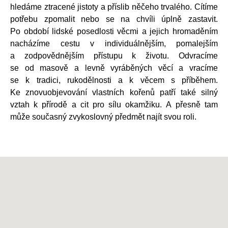
hledáme ztracené jistoty a příslib něčeho trvalého. Cítíme
potřebu zpomalit nebo se na chvíli úplně zastavit.
Po období lidské posedlosti věcmi a jejich hromaděním
nacházíme cestu v individuálnějším, pomalejším
a zodpovědnějším přístupu k životu. Odvracíme
se od masově a levně vyráběných věcí a vracíme
se k tradici, rukodělnosti a k věcem s příběhem.
Ke znovuobjevování vlastních kořenů patří také silný
vztah k přírodě a cit pro sílu okamžiku. A přesně tam
může současný zvykoslovný předmět najít svou roli.